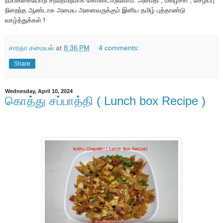
நம்பிக்கையோடு சந்தோஷமாக கொண்டாடுவோம். அமைதி , மகிழ்ச்சி , செழிப்பு
நிறைந்த ஆண்டாக அமைய அனைவருக்கும் இனிய தமிழ் புத்தாண்டு
வாழ்த்துக்கள் !
சாரதா சமையல்
at
8:36 PM
4 comments:
Share
Wednesday, April 10, 2024
கொத்து சப்பாத்தி ( Lunch box Recipe )